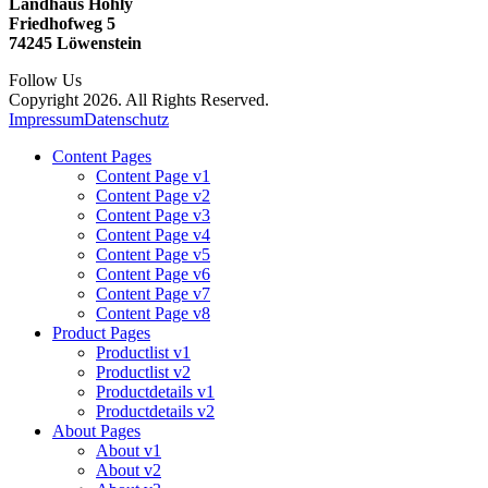
Landhaus Hohly
Friedhofweg 5
74245 Löwenstein
Follow Us
Copyright 2026. All Rights Reserved.
Impressum
Datenschutz
Content Pages
Content Page v1
Content Page v2
Content Page v3
Content Page v4
Content Page v5
Content Page v6
Content Page v7
Content Page v8
Product Pages
Productlist v1
Productlist v2
Productdetails v1
Productdetails v2
About Pages
About v1
About v2