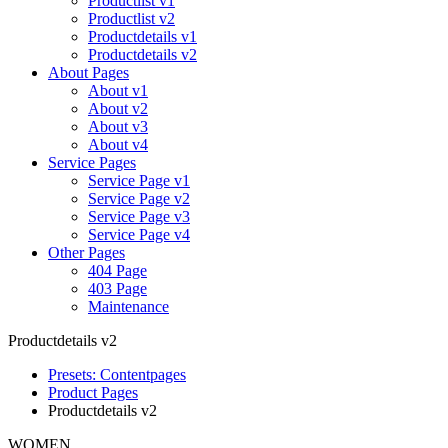
Productlist v1
Productlist v2
Productdetails v1
Productdetails v2
About Pages
About v1
About v2
About v3
About v4
Service Pages
Service Page v1
Service Page v2
Service Page v3
Service Page v4
Other Pages
404 Page
403 Page
Maintenance
Productdetails v2
Presets: Contentpages
Product Pages
Productdetails v2
WOMEN