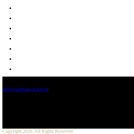
KONTAKT
info@landhaus-hohly.de
+49 (0) 7130 / 1313
Landhaus Hohly
Friedhofweg 5
74245 Löwenstein
Follow Us
Copyright 2026. All Rights Reserved.