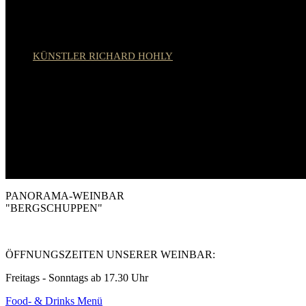
KÜNSTLER RICHARD HOHLY
PANORAMA-WEINBAR
"BERGSCHUPPEN"
ÖFFNUNGSZEITEN UNSERER WEINBAR:
Freitags - Sonntags ab 17.30 Uhr
Food- & Drinks Menü