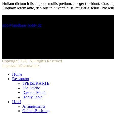
Nullam dictum felis eu pede mollis pretium. Integer tincidunt. Cras da
Aliquam lorem ante, dapibus in, viverra quis, feugiat a, tellus. Phasel
KONTAKT
info@landhaus-hohly.de
+49 (0) 7130 / 1313
Landhaus Hohly
Friedhofweg 5
74245 Löwenstein
Follow Us
Copyright 2026. All Rights Reserved.
Impressum
Datenschutz
Home
Restaurant
SPEISEKARTE
Die Küche
David´s Menü
Hohly Table
Hotel
Arrangements
Online-Buchung